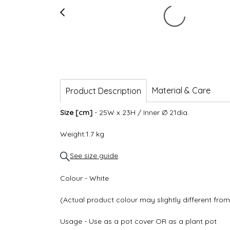
Material & Care
Product Description
Size [cm]
- 25W x 23H / Inner Ø 21dia.
Weight:1.7 kg
See size guide
Colour - White
(Actual product colour may slightly different fr
Usage - Use as a pot cover OR as a plant pot