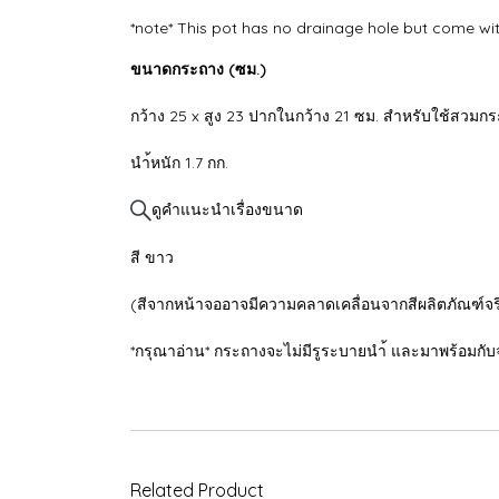
*note* This pot has no drainage hole but come wit
ขนาดกระถาง (ซม.)
กว้าง 25 x สูง 23 ปากในกว้าง 21 ซม. สำหรับใช้สวมก
นำ้หนัก 1.7 กก.
ดูคำแนะนำเรื่องขนาด
สี ขาว
(สีจากหน้าจออาจมีความคลาดเคลื่อนจากสีผลิตภัณฑ์จร
*กรุณาอ่าน* กระถางจะไม่มีรูระบายนำ้ และมาพร้อมก
Related Product