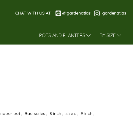
CHAT WITH US AT
@gardenatlas
gardenatlas
POTS AND PLANTERS
BY SIZE
Indoor pot
,
Bao series
,
8 inch
,
size s
,
9 inch
,